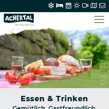
Seebach
Ottenhöfen im
Schwarzwald
Kappelrodeck
Achern
Essen & Trinken
Gemütlich. Gastfreundlich.