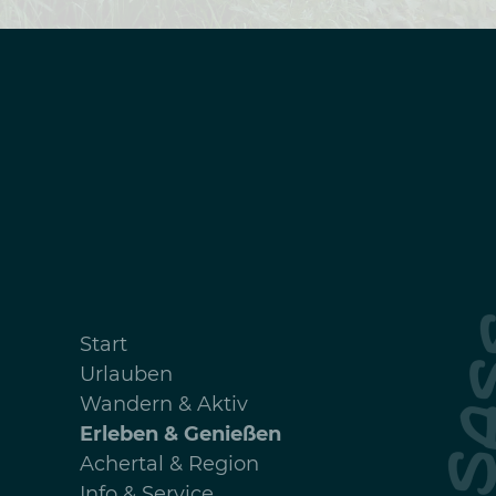
Navigation
Start
überspringen
Urlauben
Wandern & Aktiv
Erleben & Genießen
Achertal & Region
Info & Service