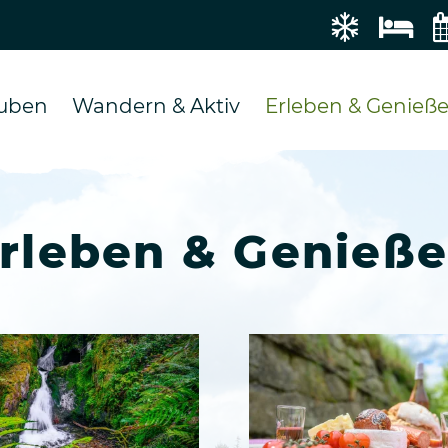
gation
auben
Wandern & Aktiv
Erleben & Genieß
springen
rleben & Genieß